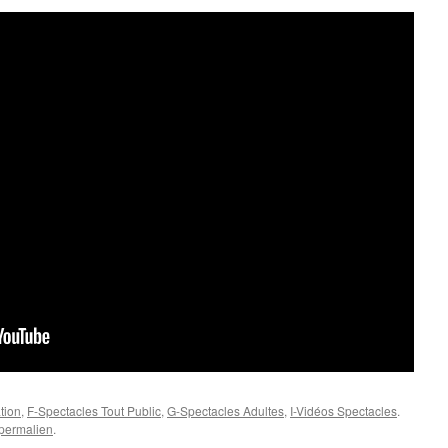
tion
,
F-Spectacles Tout Public
,
G-Spectacles Adultes
,
I-Vidéos Spectacles
.
permalien
.