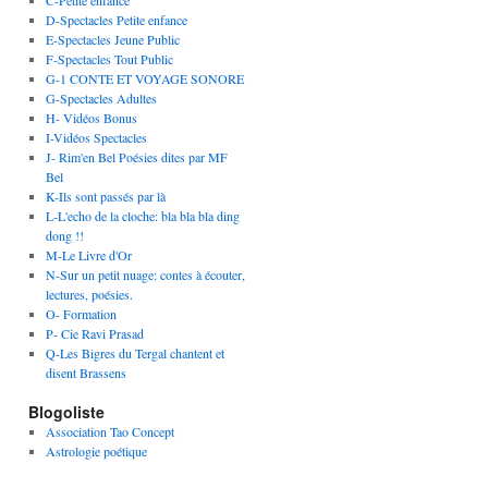
C-Petite enfance
D-Spectacles Petite enfance
E-Spectacles Jeune Public
F-Spectacles Tout Public
G-1 CONTE ET VOYAGE SONORE
G-Spectacles Adultes
H- Vidéos Bonus
I-Vidéos Spectacles
J- Rim'en Bel Poésies dites par MF
Bel
K-Ils sont passés par là
L-L'echo de la cloche: bla bla bla ding
dong !!
M-Le Livre d'Or
N-Sur un petit nuage: contes à écouter,
lectures, poésies.
O- Formation
P- Cie Ravi Prasad
Q-Les Bigres du Tergal chantent et
disent Brassens
Blogoliste
Association Tao Concept
Astrologie poétique