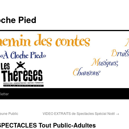
che Pied
etter
une Public
VIDEO EXTRAITS de Spectacles Spécial Noël
→
PECTACLES Tout Public-Adultes