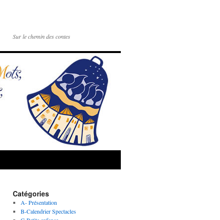
Sur le chemin des contes
Catégories
A- Présentation
B-Calendrier Spectacles