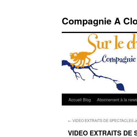
Compagnie A Clo
Accueil Blog
Abonnement à la newsl
Aller
au
←
VIDEO EXTRAITS DE SPECTACLES Je
contenu
VIDEO EXTRAITS DE S