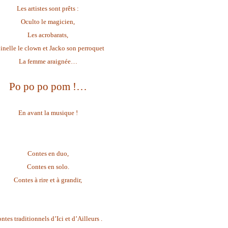
Les artistes sont prêts :
Oculto le magicien,
Les acrobarats,
inelle le clown et Jacko son perroquet
La femme araignée…
Po po po pom !…
En avant la musique !
Contes en duo,
Contes en solo.
Contes à rire et à grandir,
ntes traditionnels d’Ici et d’Ailleurs .