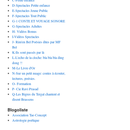
C-Petite enfance
D-Spectacles Petite enfance
E-Spectacles Jeune Public
F-Spectacles Tout Public
G-1 CONTE ET VOYAGE SONORE
G-Spectacles Adultes
H- Vidéos Bonus
I-Vidéos Spectacles
J- Rim'en Bel Poésies dites par MF
Bel
K-Ils sont passés par là
L-L'echo de la cloche: bla bla bla ding
dong !!
M-Le Livre d'Or
N-Sur un petit nuage: contes à écouter,
lectures, poésies.
O- Formation
P- Cie Ravi Prasad
Q-Les Bigres du Tergal chantent et
disent Brassens
Blogoliste
Association Tao Concept
Astrologie poétique