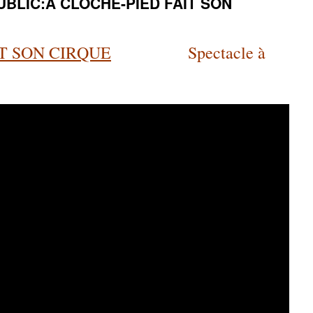
BLIC:A CLOCHE-PIED FAIT SON
T SON CIRQUE
Spectacle à