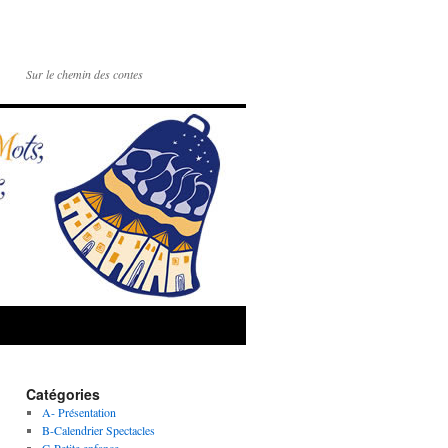
Sur le chemin des contes
Catégories
A- Présentation
B-Calendrier Spectacles