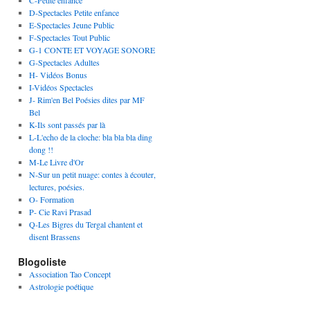
C-Petite enfance
D-Spectacles Petite enfance
E-Spectacles Jeune Public
F-Spectacles Tout Public
G-1 CONTE ET VOYAGE SONORE
G-Spectacles Adultes
H- Vidéos Bonus
I-Vidéos Spectacles
J- Rim'en Bel Poésies dites par MF
Bel
K-Ils sont passés par là
L-L'echo de la cloche: bla bla bla ding
dong !!
M-Le Livre d'Or
N-Sur un petit nuage: contes à écouter,
lectures, poésies.
O- Formation
P- Cie Ravi Prasad
Q-Les Bigres du Tergal chantent et
disent Brassens
Blogoliste
Association Tao Concept
Astrologie poétique