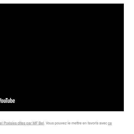
el Poésies dites par MF Bel
. Vous pouvez le mettre en favoris avec
ce