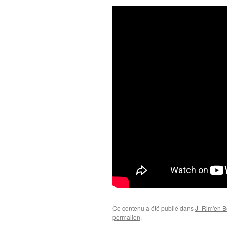
Ce contenu a été publié dans
J- Rim'en B
permalien
.