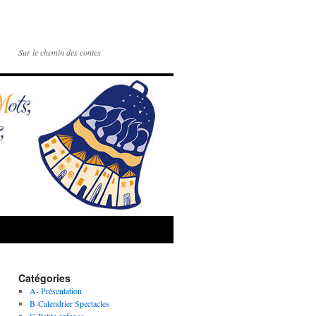
Sur le chemin des contes
Catégories
A- Présentation
B-Calendrier Spectacles