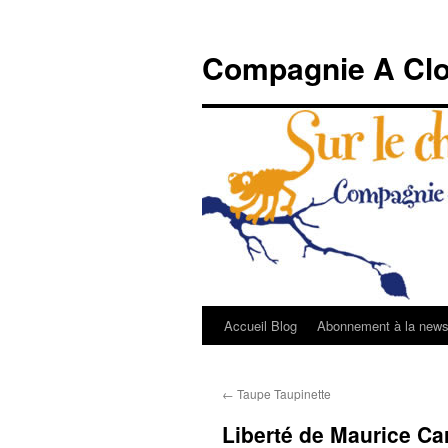
Compagnie A Clo
Accueil Blog
Abonnement à la newsl
Aller
au
←
Taupe Taupinette
contenu
Liberté de Maurice C