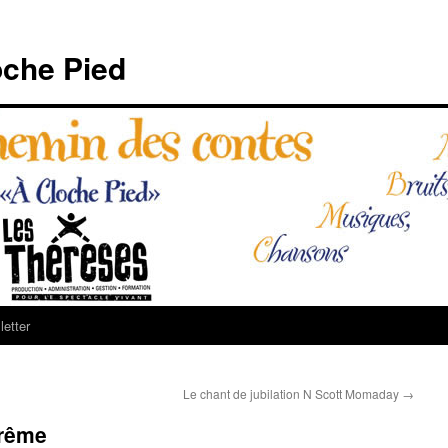
che Pied
etter
Le chant de jubilation N Scott Momaday
→
arême