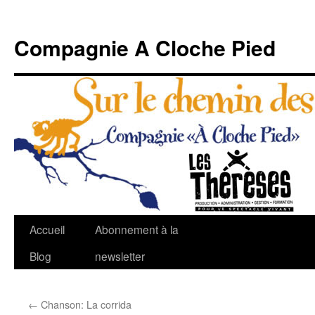
Compagnie A Cloche Pied
Aller
Accueil
Abonnement à la
au
Blog
newsletter
contenu
←
Chanson: La corrida