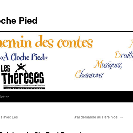
che Pied
etter
s avec Les
J’ai demandé au Père Noël
→