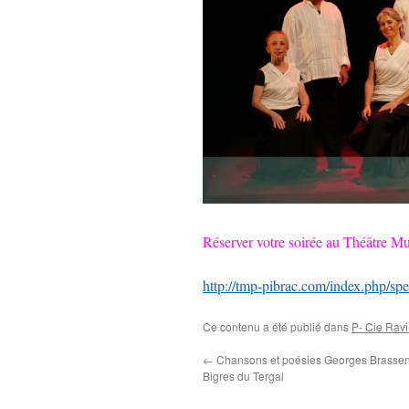
Réserver votre soirée au Théâtre Mu
http://tmp-pibrac.com/index.php/spe
Ce contenu a été publié dans
P- Cie Rav
←
Chansons et poésies Georges Brassen
Bigres du Tergal