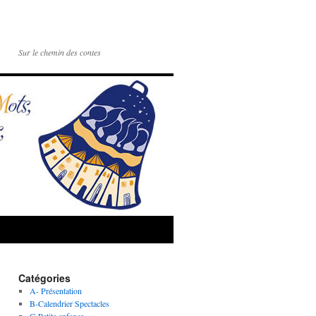
Sur le chemin des contes
Catégories
A- Présentation
B-Calendrier Spectacles