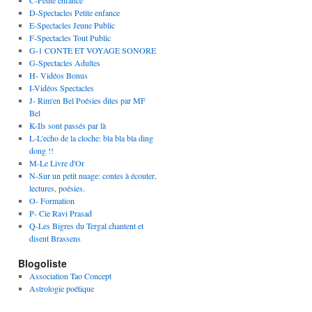
C-Petite enfance
D-Spectacles Petite enfance
E-Spectacles Jeune Public
F-Spectacles Tout Public
G-1 CONTE ET VOYAGE SONORE
G-Spectacles Adultes
H- Vidéos Bonus
I-Vidéos Spectacles
J- Rim'en Bel Poésies dites par MF
Bel
K-Ils sont passés par là
L-L'echo de la cloche: bla bla bla ding
dong !!
M-Le Livre d'Or
N-Sur un petit nuage: contes à écouter,
lectures, poésies.
O- Formation
P- Cie Ravi Prasad
Q-Les Bigres du Tergal chantent et
disent Brassens
Blogoliste
Association Tao Concept
Astrologie poétique