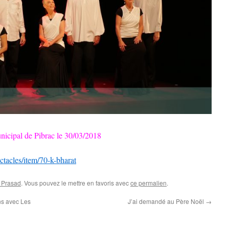
nicipal de Pibrac le 30/03/2018
ctacles/item/70-k-bharat
i Prasad
. Vous pouvez le mettre en favoris avec
ce permalien
.
s avec Les
J’ai demandé au Père Noël
→