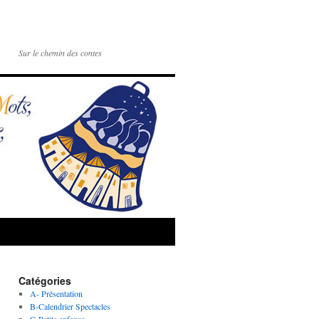
Sur le chemin des contes
Catégories
A- Présentation
B-Calendrier Spectacles