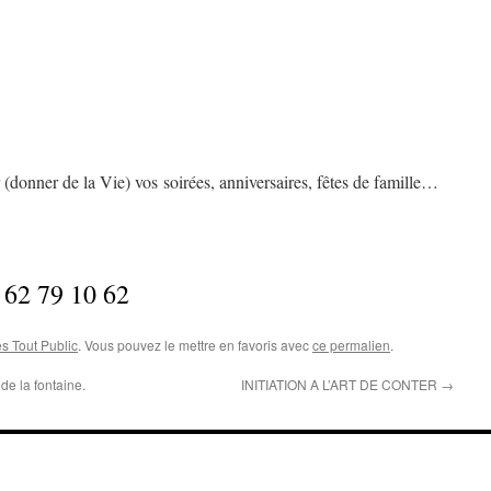
(donner de la Vie) vos soirées, anniversaires, fêtes de famille…
 62 79 10 62
s Tout Public
. Vous pouvez le mettre en favoris avec
ce permalien
.
 la fontaine.
INITIATION A L’ART DE CONTER
→