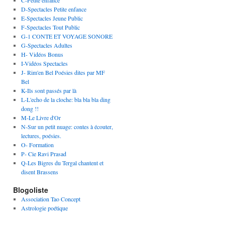
C-Petite enfance
D-Spectacles Petite enfance
E-Spectacles Jeune Public
F-Spectacles Tout Public
G-1 CONTE ET VOYAGE SONORE
G-Spectacles Adultes
H- Vidéos Bonus
I-Vidéos Spectacles
J- Rim'en Bel Poésies dites par MF
Bel
K-Ils sont passés par là
L-L'echo de la cloche: bla bla bla ding
dong !!
M-Le Livre d'Or
N-Sur un petit nuage: contes à écouter,
lectures, poésies.
O- Formation
P- Cie Ravi Prasad
Q-Les Bigres du Tergal chantent et
disent Brassens
Blogoliste
Association Tao Concept
Astrologie poétique