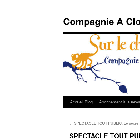
Compagnie A Clo
Accueil Blog
Abonnement à la newsl
Aller
au
←
SPECTACLE TOUT PUBLIC: Le secret de
contenu
SPECTACLE TOUT PUBL