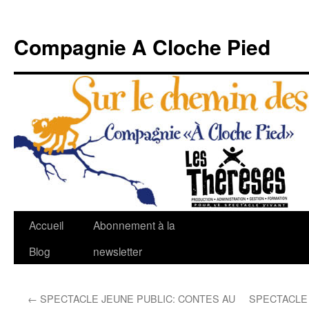
Compagnie A Cloche Pied
Aller
Accueil
Abonnement à la
au
Blog
newsletter
contenu
←
SPECTACLE JEUNE PUBLIC: CONTES AU
SPECTACLE 