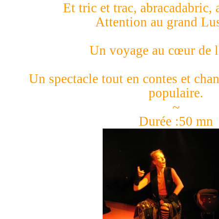
Et tric et trac, abracadabric,
Attention au grand Lus
Un voyage au cœur de 
Un spectacle tout en contes et chan
populaire.
~
Durée :50 mn