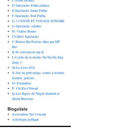
C-Petite enfance
D-Spectacles Petite enfance
E-Spectacles Jeune Public
F-Spectacles Tout Public
G-1 CONTE ET VOYAGE SONORE
G-Spectacles Adultes
H- Vidéos Bonus
I-Vidéos Spectacles
J- Rim'en Bel Poésies dites par MF
Bel
K-Ils sont passés par là
L-L'echo de la cloche: bla bla bla ding
dong !!
M-Le Livre d'Or
N-Sur un petit nuage: contes à écouter,
lectures, poésies.
O- Formation
P- Cie Ravi Prasad
Q-Les Bigres du Tergal chantent et
disent Brassens
Blogoliste
Association Tao Concept
Astrologie poétique