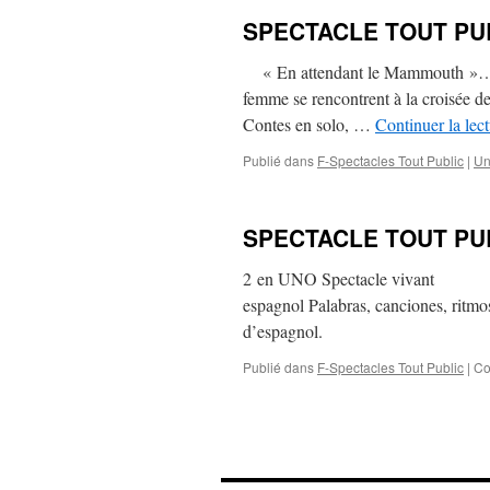
SPECTACLE TOUT PUBL
« En attendant le Mammouth »… Le
femme se rencontrent à la croisée d
Contes en solo, …
Continuer la lec
Publié dans
F-Spectacles Tout Public
|
Un
SPECTACLE TOUT PUB
2 en UNO Spectacle viva
espagnol Palabras, canciones, ritmo
d’espagnol.
Publié dans
F-Spectacles Tout Public
|
Co