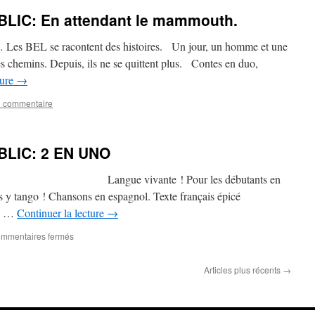
IC: En attendant le mammouth.
s BEL se racontent des histoires. Un jour, un homme et une
es chemins. Depuis, ils ne se quittent plus. Contes en duo,
ture
→
 commentaire
LIC: 2 EN UNO
nt Langue vivante ! Pour les débutants en
s y tango ! Chansons en espagnol. Texte français épicé
 …
Continuer la lecture
→
sur
mmentaires fermés
SPECTACLE
TOUT
Articles plus récents
→
PUBLIC:
2
EN
UNO