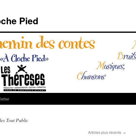
che Pied
etter
les Tout Public
Articles plus récents
→