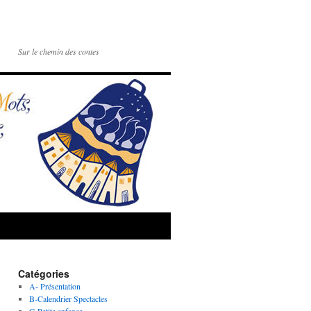
Sur le chemin des contes
Catégories
A- Présentation
B-Calendrier Spectacles